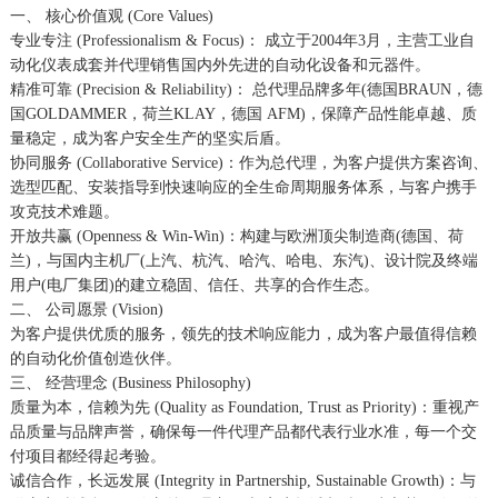
一、 核心价值观 (Core Values)
专业专注 (Professionalism & Focus)： 成立于2004年3月，主营工业自
动化仪表成套并代理销售国内外先进的自动化设备和元器件。
精准可靠 (Precision & Reliability)： 总代理品牌多年(德国BRAUN，德
国GOLDAMMER，荷兰KLAY，德国 AFM)，保障产品性能卓越、质
量稳定，成为客户安全生产的坚实后盾。
协同服务 (Collaborative Service)：作为总代理，为客户提供方案咨询、
选型匹配、安装指导到快速响应的全生命周期服务体系，与客户携手
攻克技术难题。
开放共赢 (Openness & Win-Win)：构建与欧洲顶尖制造商(德国、荷
兰)，与国内主机厂(上汽、杭汽、哈汽、哈电、东汽)、设计院及终端
用户(电厂集团)的建立稳固、信任、共享的合作生态。
二、 公司愿景 (Vision)
为客户提供优质的服务，领先的技术响应能力，成为客户最值得信赖
的自动化价值创造伙伴。
三、 经营理念 (Business Philosophy)
质量为本，信赖为先 (Quality as Foundation, Trust as Priority)：重视产
品质量与品牌声誉，确保每一件代理产品都代表行业水准，每一个交
付项目都经得起考验。
诚信合作，长远发展 (Integrity in Partnership, Sustainable Growth)：与