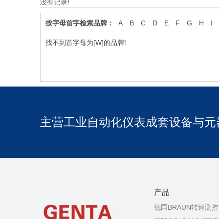
没有记录!
按字母首字检索品牌：
A
B
C
D
E
F
G
H
I
找不到首字母为[W]的品牌!
主营工业自动化仪表成套设备与元
产品
德国BRAUN转速测控