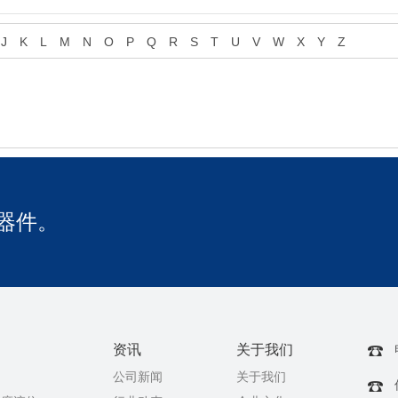
J
K
L
M
N
O
P
Q
R
S
T
U
V
W
X
Y
Z
器件。
资讯
关于我们
公司新闻
关于我们